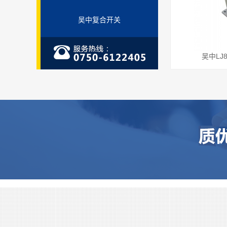
吴中复合开关
吴中LJ