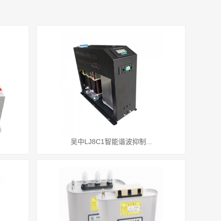
吴中LJ8C1智能谐波抑制...